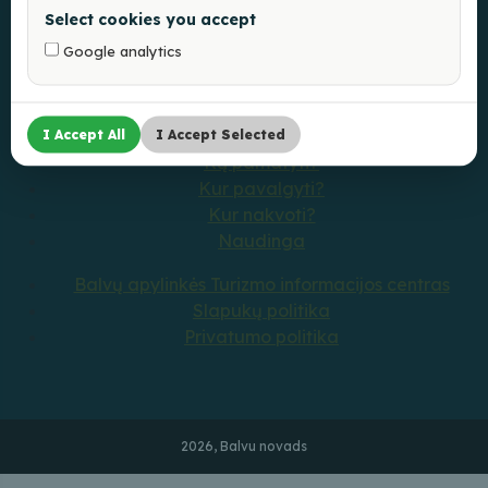
Select cookies you accept
Google analytics
Ką veikti?
I Accept All
I Accept Selected
Ką pamatyti?
Kur pavalgyti?
Kur nakvoti?
Naudinga
Balvų apylinkės Turizmo informacijos centras
Slapukų politika
Privatumo politika
2026, Balvu novads