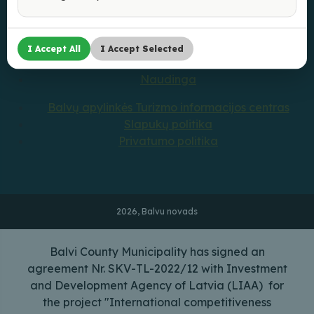
Ką veikti?
Ką pamatyti?
Kur pavalgyti?
I Accept All
I Accept Selected
Kur nakvoti?
Naudinga
Balvų apylinkės Turizmo informacijos centras
Slapukų politika
Privatumo politika
2026, Balvu novads
Balvi County Municipality has signed an
agreement Nr. SKV-TL-2022/12 with Investment
and Development Agency of Latvia (LIAA) for
the project "International competitiveness