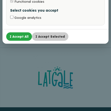
Functional cookies
Tel.: +371 29272948
Select cookies you accept
Google analytics
I Accept All
I Accept Selected