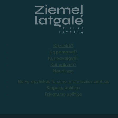
Ką veikti?
Ką pamatyti?
Kur pavalgyti?
Kur nakvoti?
Naudinga
Balvų apylinkės Turizmo informacijos centras
Slapukų politika
Privatumo politika