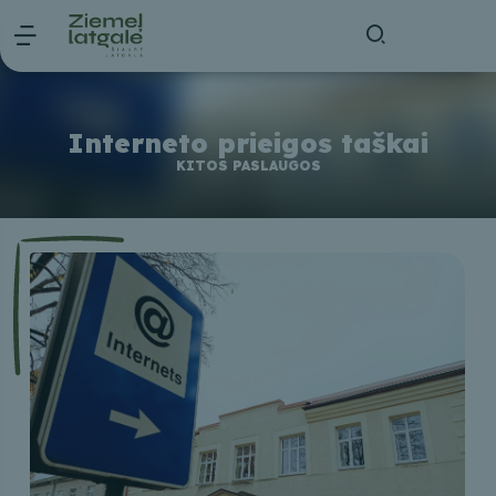
Interneto prieigos taškai
KITOS PASLAUGOS