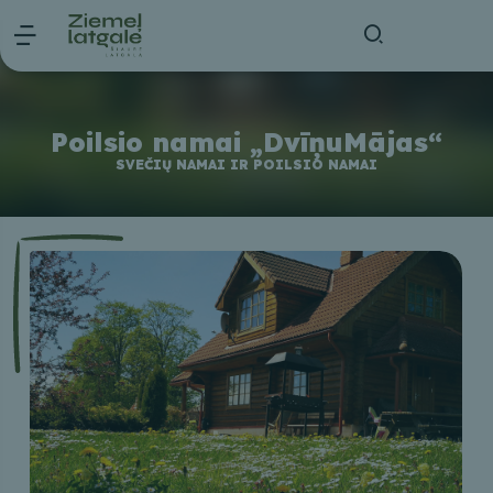
Poilsio namai „DvīņuMājas“
SVEČIŲ NAMAI IR POILSIO NAMAI