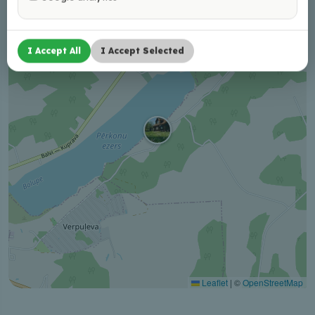
−
I Accept All
I Accept Selected
Leaflet
|
©
OpenStreetMap