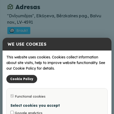
Adresas
"Dvīņumājas", Elkšņeva, Bērzkalnes pag., Balvu
nov., LV-4591
Braukt
WE USE COOKIES
Kontaktai
mdenisova@inbox.lv
This website uses cookies. Cookies collect information
+37129106646
about site visits, help to improve website functionality. See
our Cookie Policy for details.
Internete
Cookie Policy
Facebook
Functional cookies
Select cookies you accept
+
Google analytics