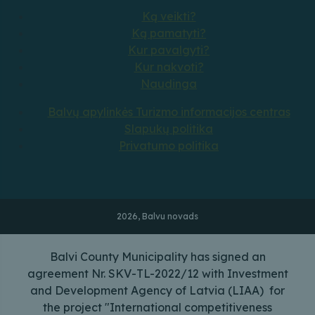
Ką veikti?
Ką pamatyti?
Kur pavalgyti?
Kur nakvoti?
Naudinga
Balvų apylinkės Turizmo informacijos centras
Slapukų politika
Privatumo politika
2026, Balvu novads
Balvi County Municipality has signed an
agreement Nr. SKV-TL-2022/12 with Investment
and Development Agency of Latvia (LIAA) for
the project "International competitiveness