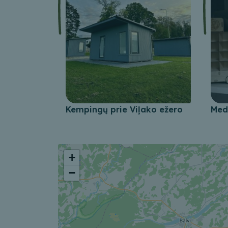
Kempingų prie Viļako ežero
Med
+
−