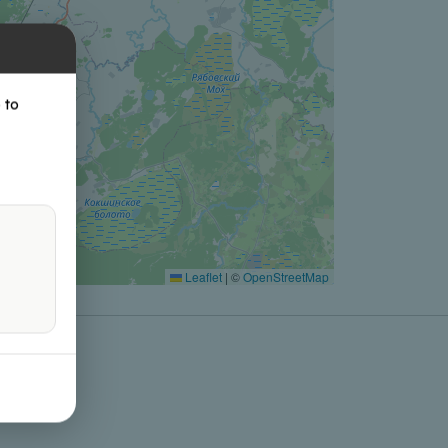
 to
Leaflet
|
©
OpenStreetMap