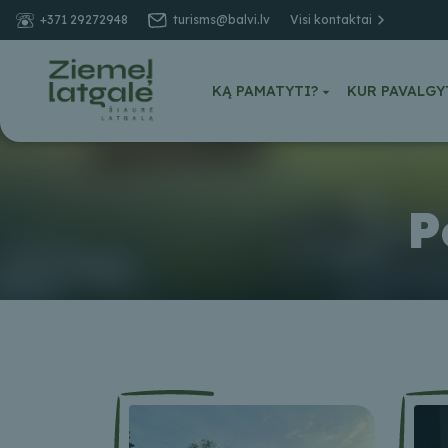
+371 29272948
turisms@balvi.lv
Visi kontaktai
KĄ PAMATYTI?
KUR PAVALGY
P