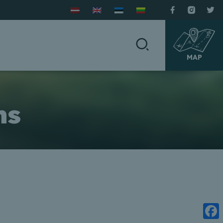
MAP
ns