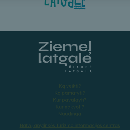
Ką veikti?
Ką pamatyti?
Kur pavalgyti?
Kur nakvoti?
Naudinga
Balvų apylinkės Turizmo informacijos centras