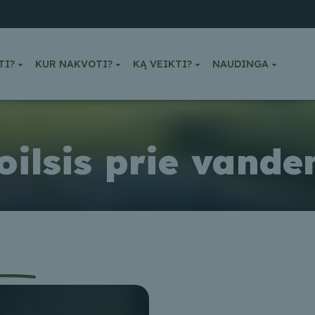
TI?
KUR NAKVOTI?
KĄ VEIKTI?
NAUDINGA
oilsis prie vande