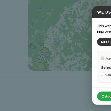
WE US
This web
improve 
Cooki
Fun
Selec
Goo
I Acc