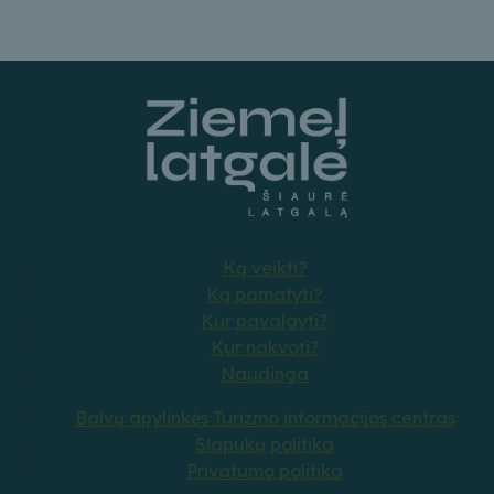
Ką veikti?
Ką pamatyti?
Kur pavalgyti?
Kur nakvoti?
Naudinga
Balvų apylinkės Turizmo informacijos centras
Slapukų politika
Privatumo politika