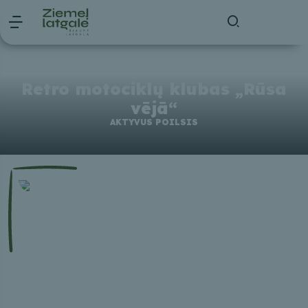
Retro motociklų klubas „Rūsa
vējā“
AKTYVUS POILSIS