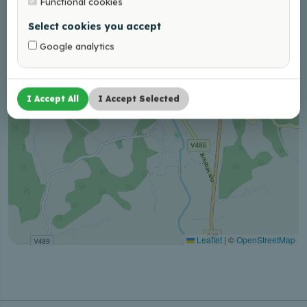
Functional cookies
Select cookies you accept
Google analytics
I Accept All
I Accept Selected
Leaflet
|
©
OpenStreetMap