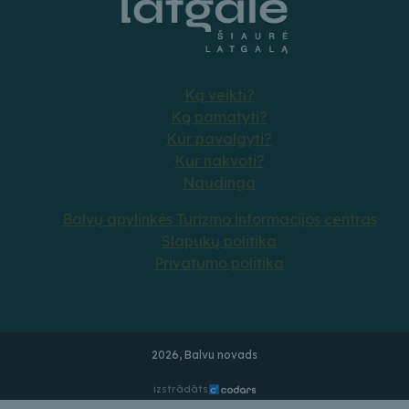
Ką veikti?
Ką pamatyti?
Kur pavalgyti?
Kur nakvoti?
Naudinga
Balvų apylinkės Turizmo informacijos centras
Slapukų politika
Privatumo politika
2026, Balvu novads
izstrādāts