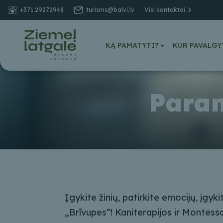
+371 29272948
turisms@balvi.lv
Visi kontaktai
KĄ PAMATYTI?
KUR PAVALGY
Param
Įgykite žinių, patirkite emocijų, įgykit
„Brīvupes“! Kaniterapijos ir Montes