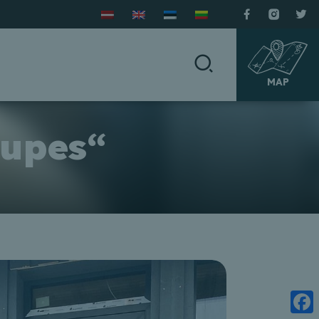
MAP
vupes“