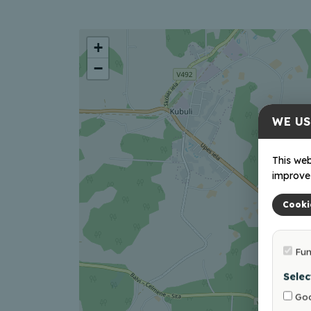
+
−
WE US
This web
improve 
Cooki
Fun
Selec
Goo