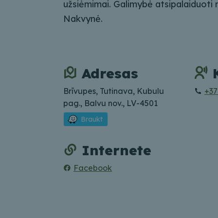
užsiėmimai. Galimybė atsipalaiduoti r
Nakvynė.
Adresas
Brīvupes, Tutinava, Kubulu
+37
pag., Balvu nov., LV-4501
Braukt
Internete
Facebook