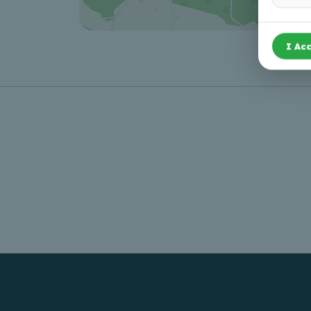
I Acc