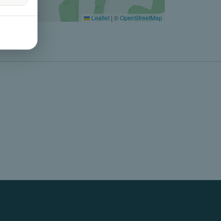
Leaflet
|
©
OpenStreetMap