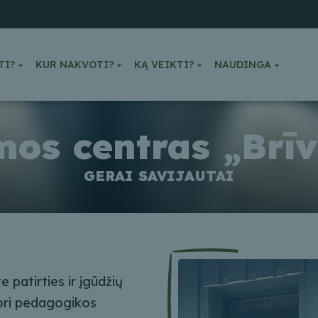
TI?
KUR NAKVOTI?
KĄ VEIKTI?
NAUDINGA
os centras „Brī
GERAI SAVIJAUTAI
e patirties ir įgūdžių
sori pedagogikos